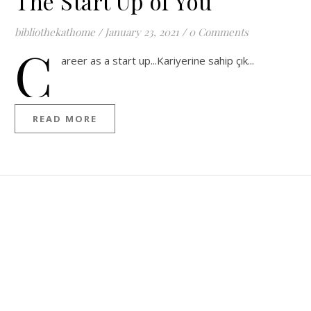
The Start Up of You
bibliothekathome
/
January 23, 2021
/
0 Comments
C
areer as a start up...Kariyerine sahip çık...
READ MORE