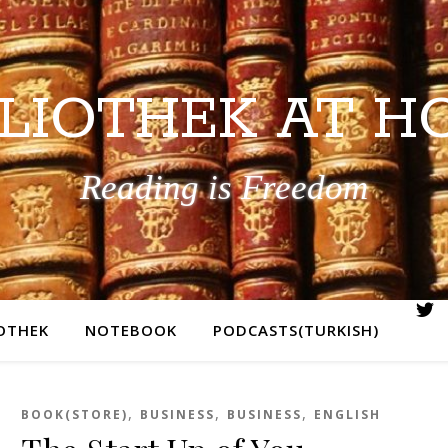
BLIOTHEK AT H
Reading is Freedom
IOTHEK
NOTEBOOK
PODCASTS(TURKISH)
,
,
,
BOOK(STORE)
BUSINESS
BUSINESS
ENGLISH