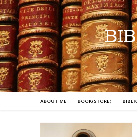
BI
ABOUT ME
BOOK(STORE)
BIBL