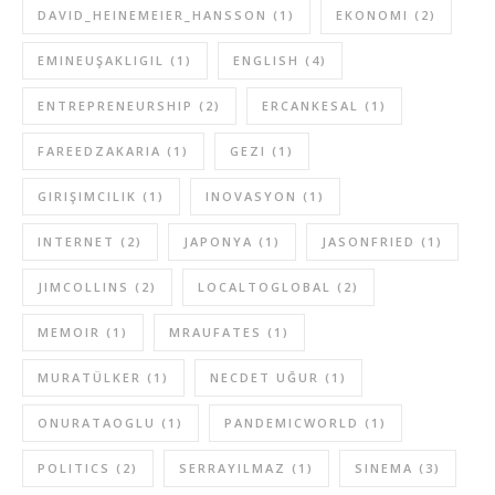
DAVID_HEINEMEIER_HANSSON
(1)
EKONOMI
(2)
EMINEUŞAKLIGIL
(1)
ENGLISH
(4)
ENTREPRENEURSHIP
(2)
ERCANKESAL
(1)
FAREEDZAKARIA
(1)
GEZI
(1)
GIRIŞIMCILIK
(1)
INOVASYON
(1)
INTERNET
(2)
JAPONYA
(1)
JASONFRIED
(1)
JIMCOLLINS
(2)
LOCALTOGLOBAL
(2)
MEMOIR
(1)
MRAUFATES
(1)
MURATÜLKER
(1)
NECDET UĞUR
(1)
ONURATAOGLU
(1)
PANDEMICWORLD
(1)
POLITICS
(2)
SERRAYILMAZ
(1)
SINEMA
(3)